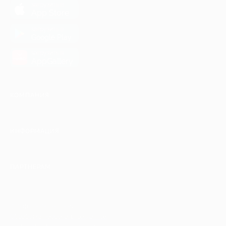
загрузить в
App Store
загрузить в
Google Play
загрузить в
AppGallery
КОМПАНИЯ
ИНФОРМАЦИЯ
ПАРТНЕРАМ
© 2010-2026 BIGLION
Обработка персональных данных