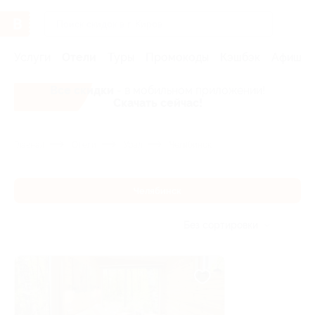
Услуги
Отели
Туры
Промокоды
Кэшбэк
Афиша 
Все скидки
- в мобильном приложении!
Скачать сейчас!
Главная
Отели
Урал
Челябинск
Челябинск
Без сортировки