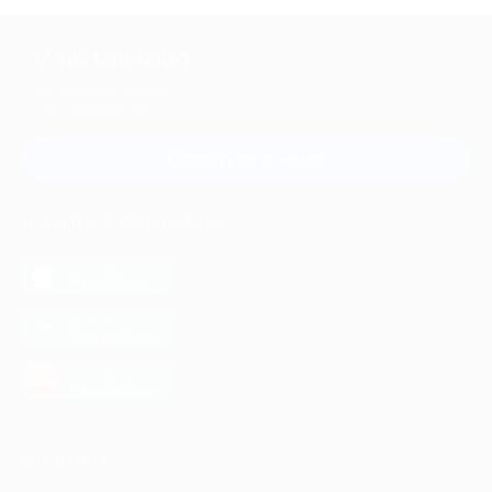
+7 495 649-649-1
Для звонка из Москвы
и регионов России
Связаться с нами
МОБИЛЬНОЕ ПРИЛОЖЕНИЕ
загрузить в
App Store
загрузить в
Google Play
загрузить в
AppGallery
КОМПАНИЯ