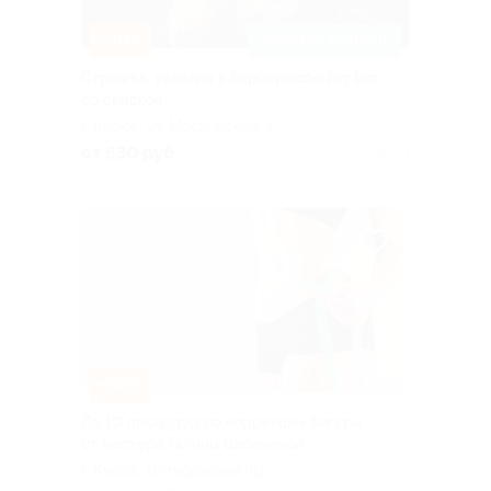
–30%
ЗАПИСАТЬСЯ ОНЛАЙН
Стрижка, укладка в барбершопе Big Bro
со скидкой
г. Киров, ул. Московская, д.
133
от 630 руб.
Куплено 4
–50%
До 10 процедур по коррекции фигуры
от мастера Галины Васениной
г. Киров, Октябрьский пр-т,