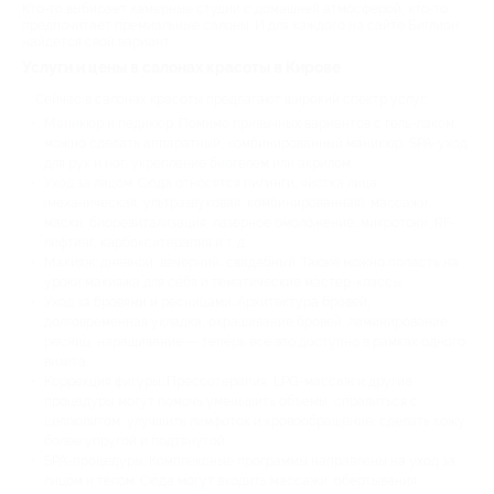
Кто-то выбирает камерные студии с домашней атмосферой, кто-то
предпочитает премиальные салоны. И для каждого на сайте Биглион
найдется свой вариант.
Услуги и цены в салонах красоты в Кирове
Сейчас в салонах красоты предлагают широкий спектр услуг:
Маникюр и педикюр. Помимо привычных вариантов с гель-лаком,
можно сделать аппаратный, комбинированный маникюр, SPA-уход
для рук и ног, укрепление биогелем или акрилом.
Уход за лицом. Сюда относятся пилинги, чистка лица
(механическая, ультразвуковая, комбинированная), массажи,
маски, биоревитализация, лазерное омоложение, микротоки, RF-
лифтинг, карбокситерапия и т. д.
Макияж: дневной, вечерний, свадебный. Также можно попасть на
уроки макияжа для себя и тематические мастер-классы.
Уход за бровями и ресницами. Архитектура бровей,
долговременная укладка, окрашивание бровей, ламинирование
ресниц, наращивание — теперь все это доступно в рамках одного
визита.
Коррекция фигуры. Прессотерапия, LPG-массаж и другие
процедуры могут помочь уменьшить объемы, справиться с
целлюлитом, улучшить лимфоток и кровообращение, сделать кожу
более упругой и подтянутой.
SPA-процедуры. Комплексные программы направлены на уход за
лицом и телом. Сюда могут входить массажи, обертывания,