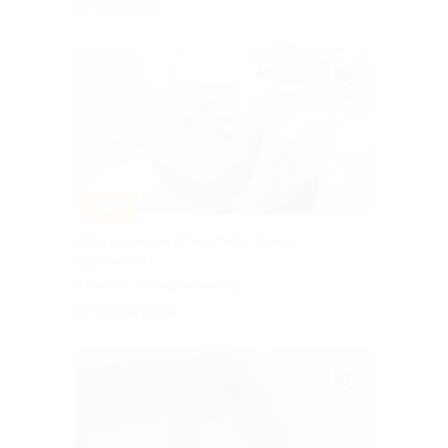
д. 118а
от 750 руб.
–50%
Уход за лицом от мастера Галины
Васениной
г. Киров, Октябрьский пр-т,
д. 118а
от 1 250 руб.