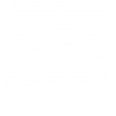
нанесение маски, а в конце проводится чаепитие. Такой «ритуал
красоты» — отличный способ перезагрузиться.
Парикмахерские услуги. Мужские, женские, детские стрижки,
окрашивание, ламинирование, ботокс для волос, биозавивка и
многое другое. Отдельно стоит сказать о барбершопах: помимо
стрижек, там предлагают уход за бородой и усами.
Эпиляция и депиляция. Кто-то предпочитает сахарную депиляцию
(шугаринг), кто-то — восковую, а кто-то выбирает аппаратную
эпиляцию (лазерную, фото- и электро-). Современные технологии
позволяют делать процедуры почти безболезненными и
максимально эффективными.
Цены в салонах красоты в Кирове зависят от разных факторов. Это
квалификация мастера, используемые материалы и косметика,
оборудование и технологии, уровень и статус заведения, локация,
сложность и длительность процедуры. Но вы можете существенно
сэкономить с помощью купонов Биглион. Они позволяют получить ту
же самую услугу, но по сниженной цене. Это особенно удобно, если
вы только ищете «свой» салон или хотите протестировать новую
бьюти-процедуру.
Пользуйтесь скидками и наслаждайтесь посещением салонов
красоты!