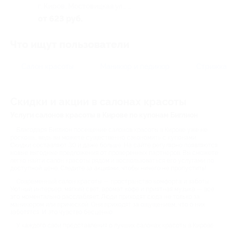
г. Киров, Мостовицкая ул., д.
3
от 623 руб.
Что ищут пользователи
Салон красоты
Маникюр и педикюр
Стрижка
Скидки и акции в салонах красоты
Услуги салонов красоты в Кирове по купонам Биглион
Благодаря Биглион посещение салонов красоты в Кирове уже не
роскошь, ведь вы можете существенно сэкономить с купонами.
Скидки составляют 30 и даже больше. На сайте регулярно появляются
новые выгодные предложения от проверенных партнеров. Вы сможете
легко найти салон красоты рядом и воспользоваться его услугами по
доступной цене. Следите за акциями, чтобы ничего не пропустить!
Современный салон красоты — пространство комфорта и заботы.
Уютный интерьер, мягкий свет, аромат кофе и приятная музыка — все
это моментально расслабляет. Люди приходят сюда не только за
маникюром или прической. Они приходят за ощущением, что о них
заботятся. И это чувство бесценно.
У каждого свои представления о лучших салонах красоты в Кирове.