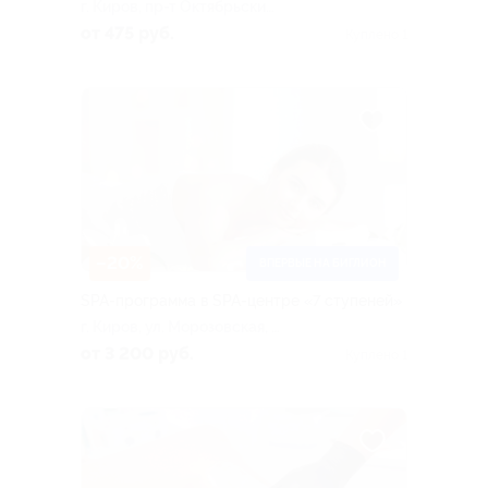
г. Киров, пр-т Октябрьский,
д. 118а, каб. 209
от 475 руб.
Куплено 1
–20%
ВПЕРВЫЕ НА БИГЛИОН
SPA-программа в SPA-центре «7 ступеней»
г. Киров, ул. ​Морозовская, д.
77, эт. цокольный
от 3 200 руб.
Куплено 1