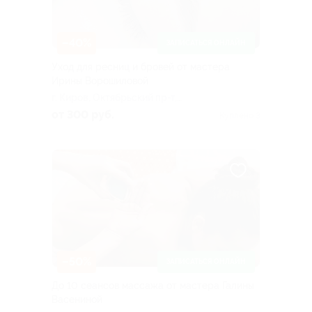
–40%
ЗАПИСАТЬСЯ ОНЛАЙН
Уход для ресниц и бровей от мастера
Ирины Ворошиловой
г. Киров, Октябрьский пр-т,
д 105а, эт. цокольный
от 300 руб.
Куплено 3
–50%
ЗАПИСАТЬСЯ ОНЛАЙН
До 10 сеансов массажа от мастера Галины
Васениной