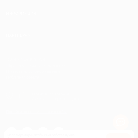
ИНФОРМАЦИЯ
ПАРТНЕРАМ
© 2010-2026 BIGLION
Обработка персональных данных
Пользовательское соглашение
Публичная оферта
Гарантия, поддержка
24 часа и возврат средств
Перейти на полную версию сайта
Используем куки, чтобы сайт работал лучше.