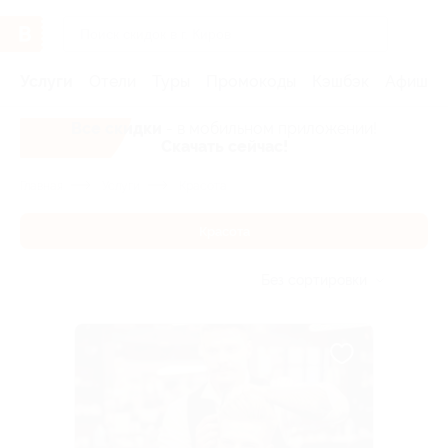
Услуги
Отели
Туры
Промокоды
Кэшбэк
Афиша 
Все скидки
- в мобильном приложении!
Скачать сейчас!
Главная
Услуги
Красота
Красота
Без сортировки