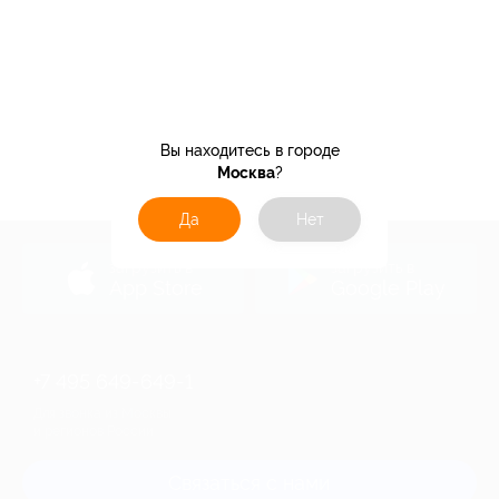
Вы находитесь в городе
Москва
?
Да
Нет
загрузить в
загрузить в
App Store
Google Play
+7 495 649-649-1
Для звонка из Москвы
и регионов России
Связаться с нами