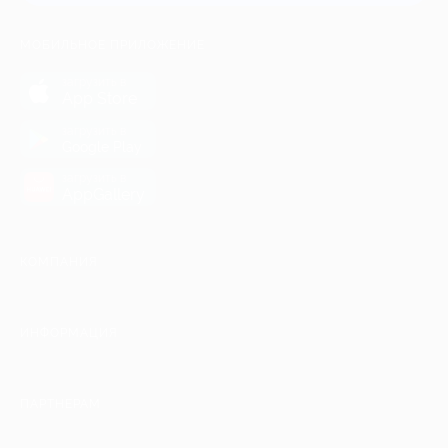
МОБИЛЬНОЕ ПРИЛОЖЕНИЕ
загрузить в
App Store
загрузить в
Google Play
загрузить в
AppGallery
КОМПАНИЯ
ИНФОРМАЦИЯ
ПАРТНЕРАМ