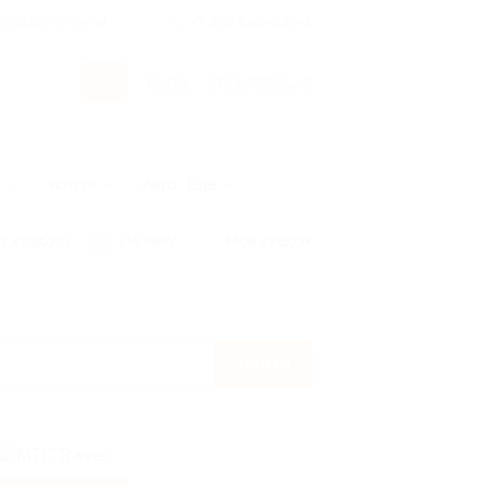
росы и ответы
+7 495 649-649-1
Вход
/
Регистрация
ы
Услуги
Авто
Ещё
т кэшбэк?
По чеку
Мой кэшбэк
Найти