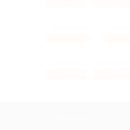
4.8%
20 ₽
Кэшбэк
Кэшбэк
6.15%
4.6
Кэшбэк
Кэшбэк
24.23%
1.28%
Кэшбэк
Кэшбэк
+7 495 649-649-1
МОБИЛЬНО
Для звонка из Москвы