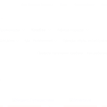
Для Вашего бизнеса
Блог
Франчайзинг
Воп
Промокоды
Кэшбэк
Афиша города
Для дома
Еда
Развлечения
Одежда, обувь, аксессуар
Правила получения кэшбэка
Как работае