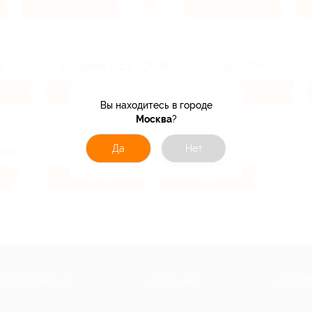
3.7%
0.26%
Кэшбэк
Кэшбэк
4%
6.4%
4.8%
Кэшбэк
Кэшбэк
Вы находитесь в городе
Москва
?
Да
Нет
2.8%
3.2%
Кэшбэк
Кэшбэк
Е ПРИЛОЖЕНИЕ
КОМПАНИЯ
ИНФОР