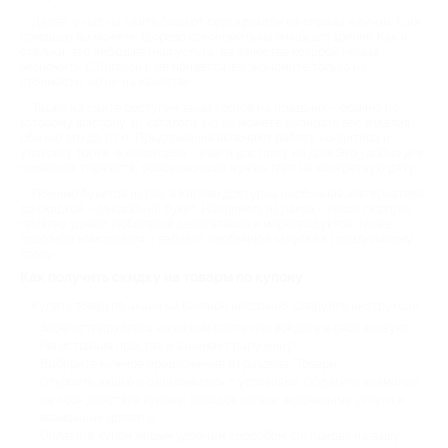
Далее, у нас на сайте бывают сертификаты на оправы и линзы. С их
помощью вы можете здорово сэкономить на очках для зрения. Как и
стельки, это небюджетная услуга, на качестве которой нельзя
экономить. С Биглион и не придется: вы экономите только на
стоимости, но не на качестве.
Также на сайте доступен заказ тортов на праздник – обычно по
готовому шаблону, из каталога. Но вы можете выбирать вес изделия –
обычно это до 10 кг. Предложения включают работу кондитера и
упаковку торта, а некоторые – еще и доставку на дом. Это удобно для
семейных торжеств, особенно если нужен торт на конкретную дату.
Помимо букетов из роз, в Кирове доступна необычная альтернатива
со скидкой – съедобный букет. Например, из раков – такой сюрприз
приятно удивит любителей деликатесов и морепродуктов. Также
подобная композиция – вариант необычной закуски к праздничному
столу.
Как получить скидку на товары по купону
Купить товар по акции на Биглион несложно. Следуйте инструкции:
Зарегистрируйтесь на нашем сайте или войдите в свой аккаунт.
Регистрация простая и занимает пару минут;
Выберите нужное предложение из раздела “Товары”.
Откройте акцию и ознакомьтесь с условиями. Обратите внимание
на срок действия купона, порядок заказа, включенные услуги и
возможные доплаты.
Оплатите купон любым удобным способом. Он придёт на вашу