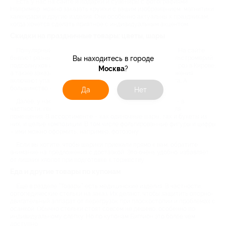
Есть у нас на сайте и подарки и сувениры с фотографиями.
Например, можно заказать кружки с вашим изображением, магнитики,
календари и другие изделия. Они особенно актуальны к праздникам,
когда хочется сделать приятное с индивидуальным акцентом.
Скидки на праздничные товары: цветы, шары
Популярный товар из раздела – цветочные композиции. На сайте
Вы находитесь в городе
бывают разные букеты: из лилий, гортензий, хризантем, альстромерий,
подсолнухов и др. Вы можете купить классический букет роз в Кирове,
Москва
?
а также заказать сезонные тюльпаны. Некоторые предложения
включают упаковку, открытку и возможность выбора цвета. А
большинство – еще и доставку по городу и в пригород.
Да
Нет
Далее, у нас есть скидки на воздушные шары в Кирове – в
частности, гелиевые. Это отличный праздничный декор для
помещения. В ассортименте – как одиночные шары, так и букеты из
них, и целые композиции. В том числе фольгированные фигуры и цифры
– ими можно оформить, например, фотозону.
Если вы хотите, чтобы шарики приехали прямо к вам, обратите
внимание на предложения с доставкой. Это очень удобно: избавляет
от лишних хлопот при подготовке к торжеству.
Еда и другие товары по купонам
Еще в разделе “Товары” есть медицинские изделия. В частности,
ортопедические стельки на заказ. Их делают, чтобы защитить опорно-
двигательный аппарат от перегрузок при плоскостопии и проблемах с
осанкой. Обычно стельки стоят совсем не дешево, особенно по
индивидуальному слепку. Но по купонам Биглион это более чем
доступно.