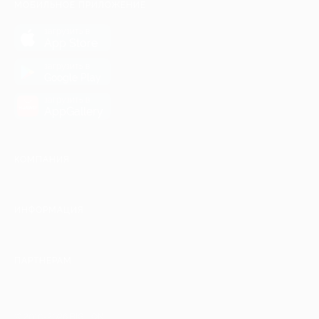
МОБИЛЬНОЕ ПРИЛОЖЕНИЕ
загрузить в
App Store
загрузить в
Google Play
загрузить в
AppGallery
КОМПАНИЯ
ИНФОРМАЦИЯ
ПАРТНЕРАМ
© 2010-2026 BIGLION