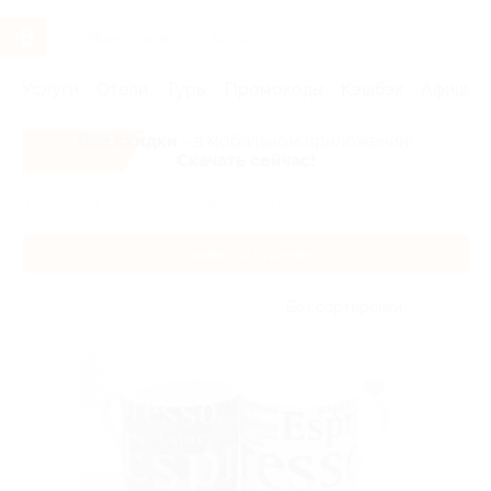
Услуги
Отели
Туры
Промокоды
Кэшбэк
Афиша 
Все скидки
- в мобильном приложении!
Скачать сейчас!
Главная
Услуги
Товары по купонам
Товары по купонам
Без сортировки