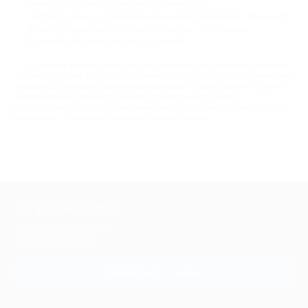
электронную почту, привязанную к аккаунту.
Оформите заказ с использованием нашего промокода. Обычно это
делается через сайт партнера, но иногда – по телефону.
Готово! Ждите свою покупку со скидкой.
С купонами Биглион вам доступен широкий ассортимент подарков
и личных товаров. Среди них – сувениры, сладости, гастрономические
сюрпризы и полезные изделия для здоровья. А также шарики и цветы –
универсальные атрибуты любого торжества. Если же вы
предпочитаете дарить впечатления, заходите в наш раздел “Услуги” и
выбирайте – например, активный отдых в Кирове.
+7 495 649-649-1
Для звонка из Москвы
и регионов России
Связаться с нами