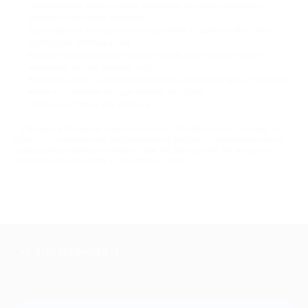
Огромнейший выбор отелей различной ценовой категории с
общими и частными пляжами;
Разнообразие экскурсионных программ по древним местам и
природным заповедникам;
Широкий выбор занятий и развлечений для активных людей:
аквапарки, яхтинг, дайвинг и пр.;
Выгодные цены на «горящие путевки» и дешевые туры в Турцию в
менее популярные месяцы (апрель, октябрь);
Отличные условия для шопинга.
Путевки в Турцию всегда пользуются популярностью, поэтому не
пропустите акционные предложения от Биглион. Сэкономленные на
отдыхе деньги можно потратить там же, на курорте, на выгодные
покупки. Дешевые туры в Турцию ждут вас!
+7 495 649-649-1
Для звонка из Москвы
и регионов России