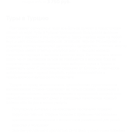
3 750 руб.
скидка 46% за
Туры в Турцию
Пригревает солнышко и люди все больше думают о предстоящем
отдыхе на море. Туры в Турцию традиционно пользуются высоким
спросом у россиян и это не случайно. Здесь и выбор моря на любой
вкус и цвет (Средиземноморское, Эгейское, Черное, Мраморное), и
огромное количество отелей различной «звездности», и пляжи, многие
из которых имеют отметку «голубой флаг» – высшая награда,
свидетельствующая о высоком качестве воды. Рассказывать можно
долго, но от разговоров загара не прибавится и морской бриз не
почувствуешь, поэтому пришла пора выбирать отдых в Турции и
сравнивать цены. С акционными скидками от Биглион и партнеров
выбор очевиден – нужно покупать купон и отправляться в
незабываемое и выгодное путешествие.
Турцию по праву можно назвать «российским» туристическим
направлением. Страна привлекает не только своими шикарными и
недорогими отелями, чистыми пляжами и прекрасной погодой, но и
разнообразием архитектурных и природных памятников. Каждый
должен хотя бы раз в жизни увидеть:
Популярную Анталью с ее красивыми песчаными пляжами,
парусной гаванью, старым городом с древними постройками,
археологическим музеем и множеством развлечений для детей,
взрослых и молодежи;
Экономную Аланию с крепостью 13-го века, ухоженными пляжами,