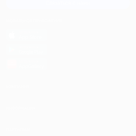
Связаться с нами
МОБИЛЬНОЕ ПРИЛОЖЕНИЕ
загрузить в
App Store
загрузить в
Google Play
загрузить в
AppGallery
КОМПАНИЯ
ИНФОРМАЦИЯ
ПАРТНЕРАМ